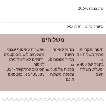
כהל בנפח 20.5%
מתוך
ליקרים
תגית
אניס
משלוחים
חיפה והקריות
מחוץ לאיזור
אפשרות ל
איסוף עצמי
מחיר משלוח 35
חיפה
משלוחים לישובים קטנים
₪
מחיר משלוח 50
ורחוקים לא תמיד ניתן
בקניה של 400 ₪
₪
למסור
ומעלה, משלוח
בקניה של 400 ₪
הכי טוב להתקשר
054-
חינם
ומעלה, משלוח
5405605
או ב
ווטסאפ
חינם