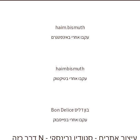
haim.bismuth
עקבו אחרי באינסטגרם
haimbismuth
עקבו אחרי בטיקטוק
בון דליס Bon Delice
עקבו אחרי בפייסבוק
עיצוב אתרים - סטודיו נרינסקי - N דבר כזה