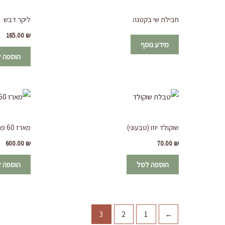
חבילת שי בקטנה
ליקר דבש
165.00
₪
מידע נוסף
הוספה 
שוקולד יוזו (טבעוני)
מארז 60 פרלינים
600.00
₪
70.00
₪
הוספה לסל
הוספה 
3
2
1
→