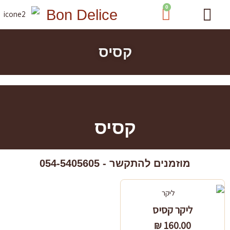
ילוג
0
עגלת
Bon Delice
תוכן
קניות
מארזי שי
סדנאות שוקולד
טבלאות שוקולד
מארזי פרלינים
קסיס
קסיס
מוזמנים להתקשר - 054-5405605
ליקר קסיס
₪
160.00