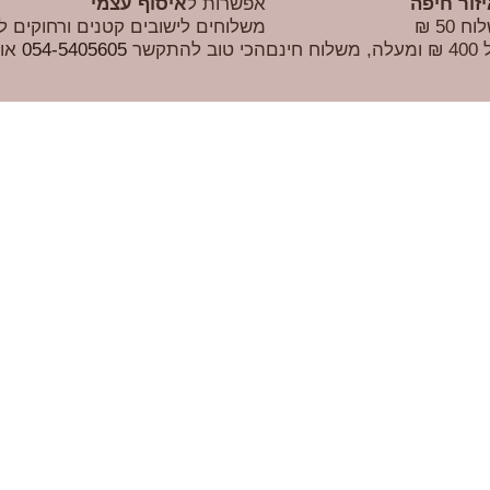
זור חיפה
אפשרות ל
איסוף עצמי
 50 ₪
משלוחים לישובים קטנים ורחוקים ל
חינם
הכי טוב להתקשר
054-5405605
או 
haimbismuth
בון דלי
עקבו אחרי בטיקטוק
עק
עיצוב אתרים - סטודיו נרינסקי - N דבר כזה