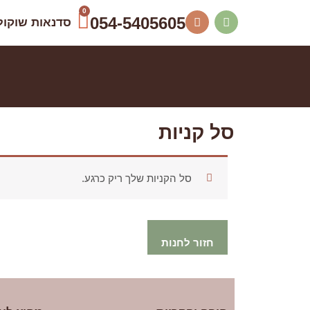
ילוג
0
E
W
עגלת
054-5405605
סדנאות שוקול
n
h
תוכן
קניות
v
a
e
t
l
s
o
a
p
p
e
p
סל קניות
סל הקניות שלך ריק כרגע.
חזור לחנות